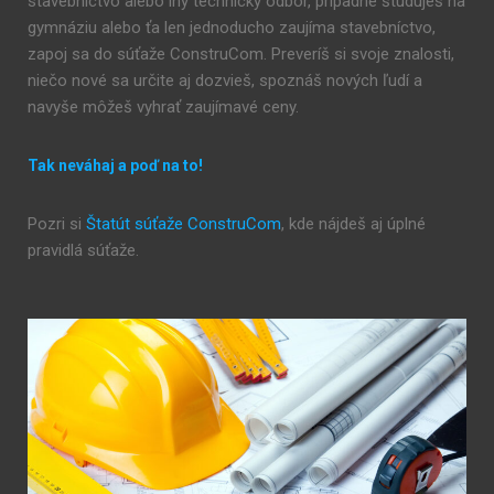
stavebníctvo alebo iný technický odbor, prípadne študuješ na
gymnáziu alebo ťa len jednoducho zaujíma stavebníctvo,
zapoj sa do súťaže ConstruCom. Preveríš si svoje znalosti,
niečo nové sa určite aj dozvieš, spoznáš nových ľudí a
navyše môžeš vyhrať zaujímavé ceny.
Tak neváhaj a poď na to!
Pozri si
Štatút súťaže ConstruCom
, kde nájdeš aj úplné
pravidlá súťaže.