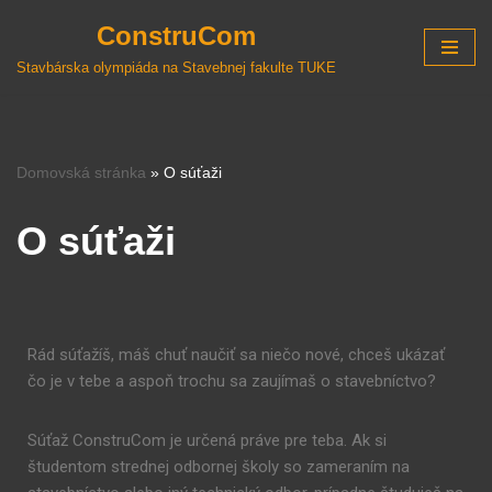
ConstruCom
Preskočiť
Stavbárska olympiáda na Stavebnej fakulte TUKE
na
obsah
Domovská stránka
»
O súťaži
O súťaži
Rád súťažíš, máš chuť naučiť sa niečo nové, chceš ukázať
čo je v tebe a aspoň trochu sa zaujímaš o stavebníctvo?
Súťaž ConstruCom je určená práve pre teba. Ak si
š
tudentom strednej odbornej školy so zameraním na