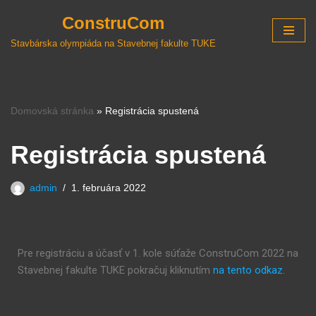
ConstruCom
Preskočiť
Stavbárska olympiáda na Stavebnej fakulte TUKE
na
obsah
Domovská stránka
»
Registrácia spustená
Registrácia spustená
admin
1. februára 2022
Pre registráciu a účasť v 1. kole súťaže ConstruCom 2022 na
Stavebnej fakulte TUKE pokračuj kliknutím
na tento odkaz
.