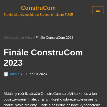
ConstruCom
Preskočiť
Stavbárska olympiáda na Stavebnej fakulte TUKE
na
obsah
Domovská stránka
»
Finále ConstruCom 2023
Finále ConstruCom
2023
admin
11. apríla 2023
Aktuálny ročník súťaže ConstruCom sa blíži ku koncu a ten
bude zavŕšený finále, v rámci ktorého odprezentuje úspešný
finalisti svoje projekty. Finále a následné celkové vyhodnotenie